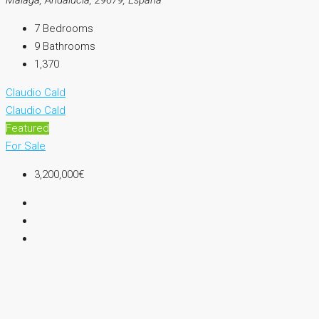
Málaga, Andalucía, 29679, España
7
Bedrooms
9
Bathrooms
1,370
Claudio Cald
Claudio Cald
Featured
For Sale
3,200,000€